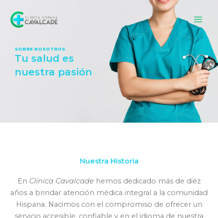
Skip
to
content
SOBRE NOSOTROS
Tu salud es
nuestra pasión
Nuestra Historia
En
Clínica Cavalcade
hemos dedicado más de diez
años a brindar atención médica integral a la comunidad
Hispana. Nacimos con el compromiso de ofrecer un
servicio accesible, confiable y en el idioma de nuestra